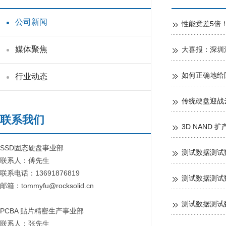
公司新闻
性能竟差5倍
媒体聚焦
大喜报：深圳
如何正确地给固
行业动态
传统硬盘迎战
联系我们
3D NAND 
SSD固态硬盘事业部
测试数据测试
联系人：傅先生
联系电话：13691876819
测试数据测试
邮箱：tommyfu@rocksolid.cn
测试数据测试
PCBA 贴片精密生产事业部
联系人：张先生