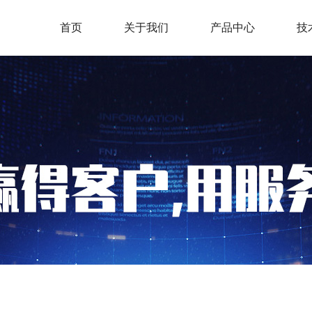
首页
关于我们
产品中心
技