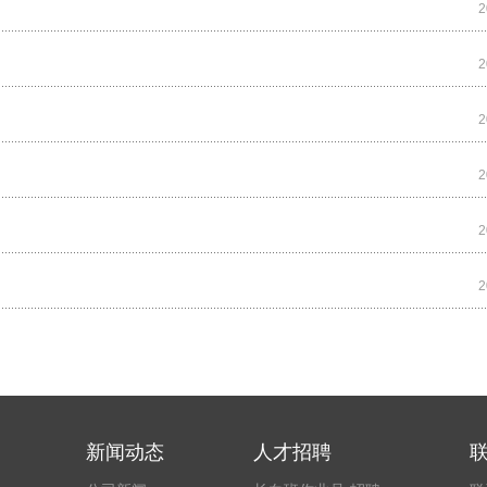
2
2
2
2
2
2
新闻动态
人才招聘