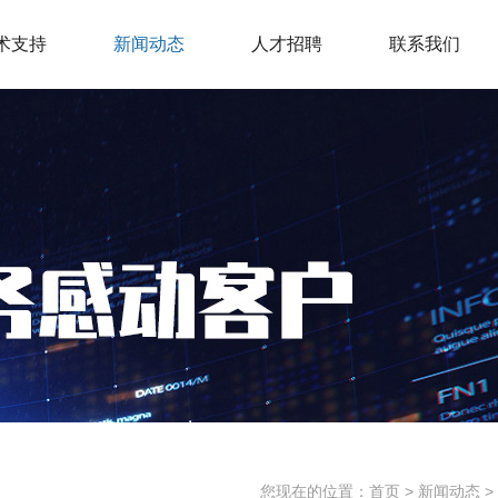
术支持
新闻动态
人才招聘
联系我们
您现在的位置：
首页
>
新闻动态
>