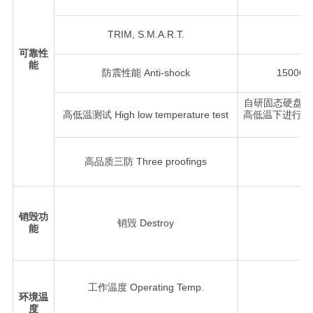
TRIM, S.M.A.R.T.
可靠性
能
防震性能 Anti-shock
1500G(@
自研固态硬盘高
高低温测试 High low temperature test
高低温下进行存
高品质三防 Three proofings
销毁功
销毁 Destroy
能
R：
工作温度 Operating Temp.
环境温
度